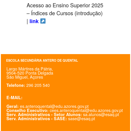
Acesso ao Ensino Superior 2025
– Índices de Cursos (introdução)
|
link
ESCOLA SECUNDÁRIA ANTERO DE QUENTAL
Largo Mártires da Pátria,
9504-520 Ponta Delgada
São Miguel, Açores
296 205 540
Telefone:
E-MAIL:
es.anteroquental@edu.azores.gov.pt
Geral:
cees.anteroquental@edu.azores.gov.pt
Conselho Executivo:
sa.alunos@esaq.pt
Serv. Administrativos - Setor Alunos:
sase@esaq.pt
Serv. Administrativos - SASE: