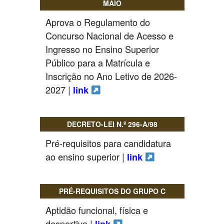
MAIO
SASE
Aprova o Regulamento do
Concurso Nacional de Acesso e
Clubes Escolares
Ingresso no Ensino Superior
Matrículas
Público para a Matrícula e
Inscrição no Ano Letivo de 2026-
FOR
ma
ESAQ
2027 |
link
@parlamentodosjovens_esaq
@esaq.erasmus
DECRETO-LEI N.º 296-A/98
Pré-requisitos para candidatura
@oficina.do.largo
ao ensino superior |
link
@clube_robotica.esaq
PRÉ-REQUISITOS DO GRUPO C
ESCOLA
Aptidão funcional, física e
ALUNOS
desportiva |