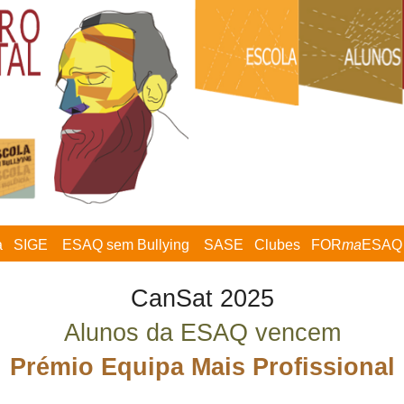
a
SIGE
ESAQ sem Bullying
SASE
Clubes
FOR
ma
ESAQ
CanSat 2025
Alunos da ESAQ vencem
Prémio Equipa Mais Profissional