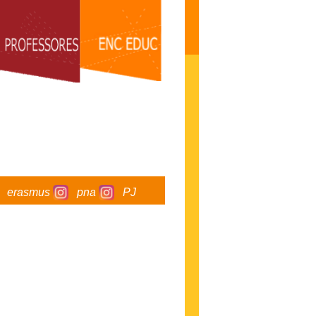
erasmus
pna
PJ