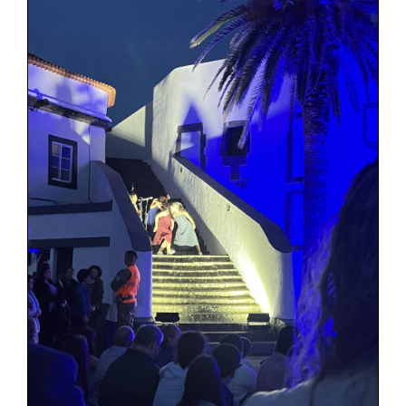
SASE
Clubes Escolares
Matrículas
FOR
ma
ESAQ
@parlamentodosjovens_esaq
@esaq.erasmus
@oficina.do.largo
@clube_robotica.esaq
ESCOLA
ALUNOS