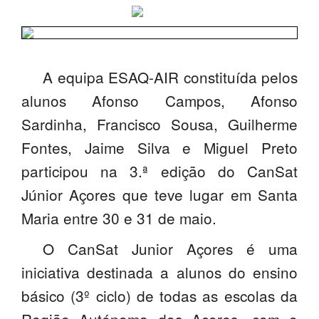
SASE
Clubes Escolares
A equipa ESAQ-AIR constituída pelos
Matrículas
alunos Afonso Campos, Afonso
FOR
ma
ESAQ
Sardinha, Francisco Sousa, Guilherme
@parlamentodosjovens_esaq
Fontes, Jaime Silva e Miguel Preto
participou na 3.ª edição do CanSat
@esaq.erasmus
Júnior Açores que teve lugar em Santa
@oficina.do.largo
Maria entre 30 e 31 de maio.
@clube_robotica.esaq
O CanSat Junior Açores é uma
iniciativa destinada a alunos do ensino
ESCOLA
básico (3º ciclo) de todas as escolas da
ALUNOS