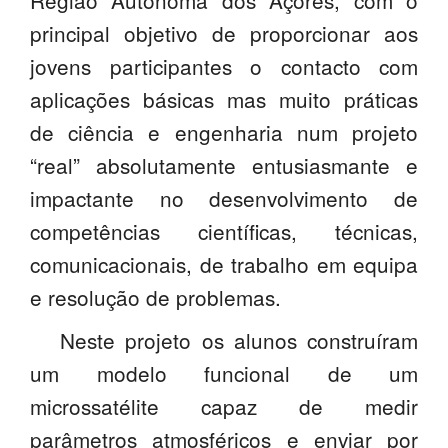
Região Autónoma dos Açores, com o
PROFESSORES
principal objetivo de proporcionar aos
jovens participantes o contacto com
ENC. DE EDUCAÇÃO
aplicações básicas mas muito práticas
de ciência e engenharia num projeto
“real” absolutamente entusiasmante e
impactante no desenvolvimento de
competências científicas, técnicas,
comunicacionais, de trabalho em equipa
e resolução de problemas.
Neste projeto os alunos construíram
um modelo funcional de um
microssatélite capaz de medir
parâmetros atmosféricos e enviar por