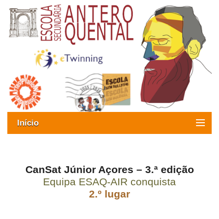
Início
Exames
Oferta formativa
CanSat Júnior Açores – 3.ª edição
Equipa ESAQ-AIR conquista
SIGE
2.º lugar
ESAQ sem Bullying