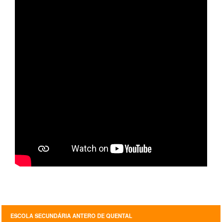
SASE
Clubes Escolares
Matrículas
FOR
ma
ESAQ
@parlamentodosjovens_esaq
@esaq.erasmus
@oficina.do.largo
@clube_robotica.esaq
ESCOLA
ALUNOS
ESCOLA SECUNDÁRIA ANTERO DE QUENTAL