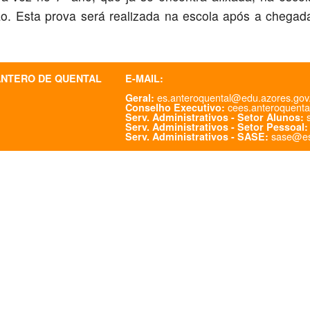
ão. Esta prova será realizada na escola após a chegad
ANTERO DE QUENTAL
E-MAIL:
es.anteroquental@edu.azores.gov
Geral:
cees.anteroquenta
Conselho Executivo:
s
Serv. Administrativos - Setor Alunos:
Serv. Administrativos - Setor Pessoal:
sase@es
Serv. Administrativos - SASE: