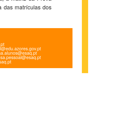
a das matrículas dos
.pt
l@edu.azores.gov.pt
a.alunos@esaq.pt
sa.pessoal@esaq.pt
aq.pt