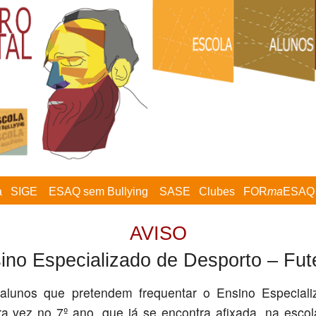
a
SIGE
ESAQ sem Bullying
SASE
Clubes
FOR
ma
ESAQ
AVISO
ino Especializado de Desporto – Fut
unos que pretendem frequentar o Ensino Especiali
ira vez no 7º ano, que já se encontra afixada, na escol