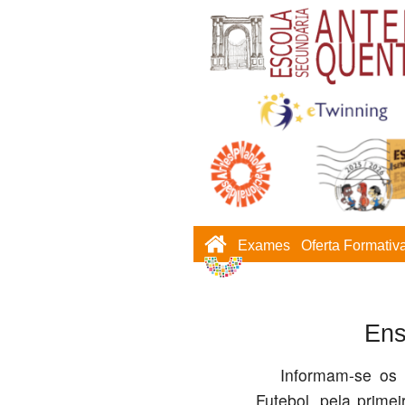
Exames
Oferta Formativ
Ens
Informam-se os al
Futebol, pela prime