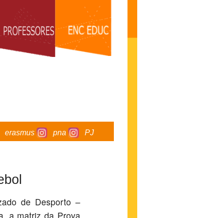
erasmus
pna
PJ
ebol
zado de Desporto –
a, a matriz da Prova