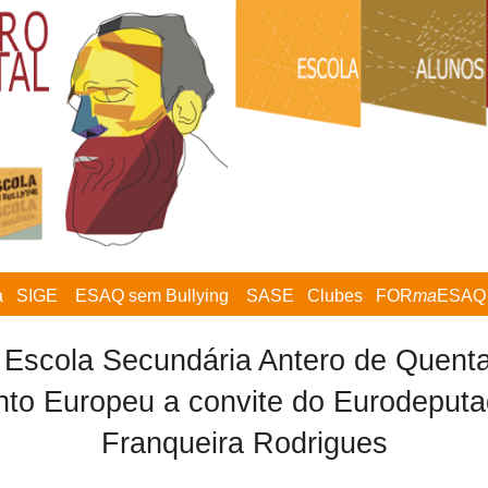
a
SIGE
ESAQ sem Bullying
SASE
Clubes
FOR
ma
ESAQ
 Escola Secundária Antero de Quental
to Europeu a convite do Eurodeput
Franqueira Rodrigues