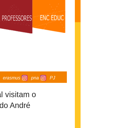
erasmus
pna
PJ
 visitam o
ado André