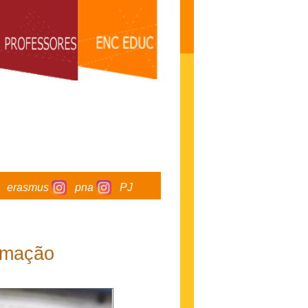
erasmus
pna
PJ
amação