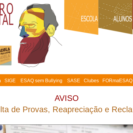
a
SIGE
ESAQ sem Bullying
SASE
Clubes
FOR
ma
ESAQ
AVISO
lta de Provas, Reapreciação e Recl