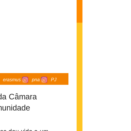
erasmus
pna
PJ
 da Câmara
munidade
res deu vida a um