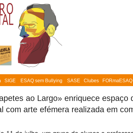
a
SIGE
ESAQ sem Bullying
SASE
Clubes
FOR
ma
ESAQ
Tapetes ao Largo» enriquece espaço
al com arte efémera realizada em co
a 11 de julho, um grupo de alunos e professo