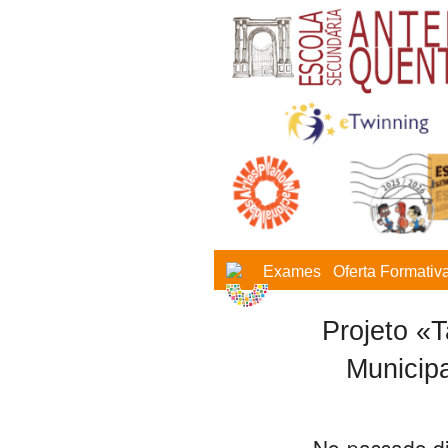
Exames
Oferta Formativ
Projeto «
Municip
No passado di