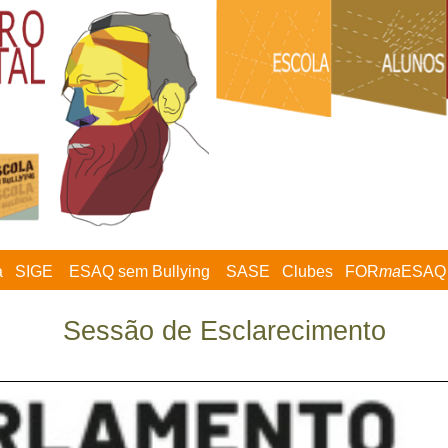
a
SIGE
ESAQ sem Bullying
SASE
Clubes
FOR
ma
ESAQ
Sessão de Esclarecimento