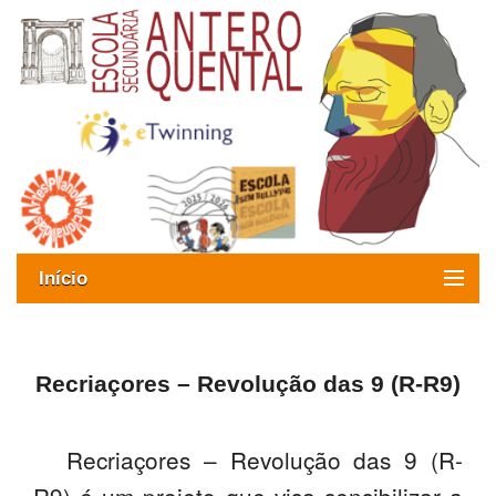
Início
Exames
Oferta formativa
Recriaçores – Revolução das 9 (R-R9)
SIGE
Recriaçores – Revolução das 9 (R-
ESAQ sem Bullying