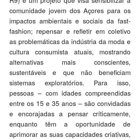
R9) é um projeto que visa sensibilizar a
SASE
comunidade jovem dos Açores para os
impactos ambientais e sociais da fast-
Clubes Escolares
fashion; repensar e refletir em coletivo
Matrículas
as problemáticas da indústria da moda e
FOR
ma
ESAQ
cultura consumista atuais, mostrando
alternativas mais conscientes,
@parlamentodosjovens_esaq
sustentáveis e que não beneficiam
@esaq.erasmus
sistemas exploratórios. Para isso,
pessoas – com idades compreendidas
@oficina.do.largo
entre os 15 e 35 anos – são convidadas
@clube_robotica.esaq
e encorajadas a pensar críticamente,
ESCOLA
enquanto têm a oportunidade de
aprimorar as suas capacidades criativas,
ALUNOS