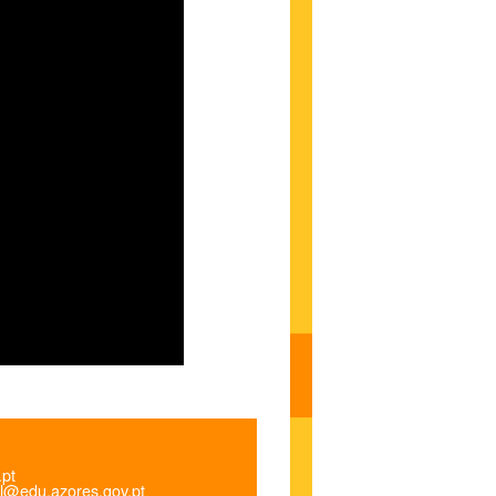
.pt
l@edu.azores.gov.pt