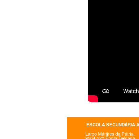
ESCOLA SECUNDÁRIA 
Largo Mártires da Pátria,
9504-520 Ponta Delgada