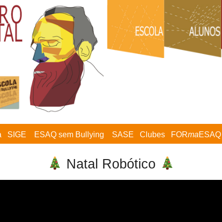
a
SIGE
ESAQ sem Bullying
SASE
Clubes
FOR
ma
ESAQ
Natal Robótico