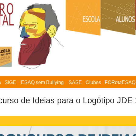
a
SIGE
ESAQ sem Bullying
SASE
Clubes
FOR
ma
ESAQ
urso de Ideias para o Logótipo JDE