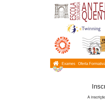
Exames
Oferta Formativ
Insc
A inscriçã