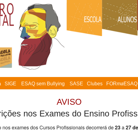
a
SIGE
ESAQ sem Bullying
SASE
Clubes
FOR
ma
ESAQ
AVISO
rições nos Exames do Ensino Profiss
o nos exames dos Cursos Profissionais decorrerá de
23
a
27 de