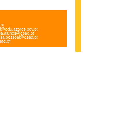
.pt
l@edu.azores.gov.pt
a.alunos@esaq.pt
sa.pessoal@esaq.pt
aq.pt