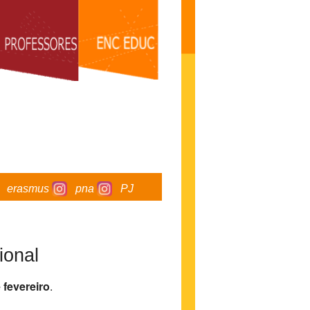
erasmus
pna
PJ
ional
 fevereiro
.