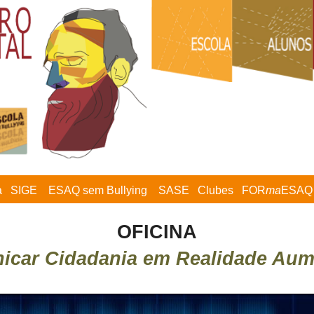
a
SIGE
ESAQ sem Bullying
SASE
Clubes
FOR
ma
ESAQ
OFICINA
icar Cidadania em Realidade Aum