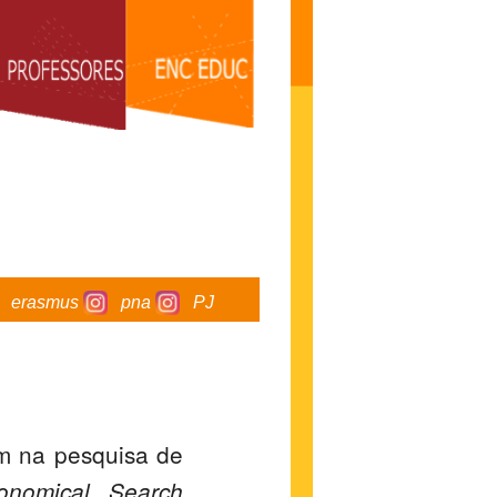
erasmus
pna
PJ
am na pesquisa de
ronomical Search