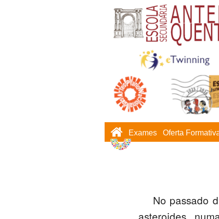
Exames
Oferta Formativ
No passado di
asteroides num