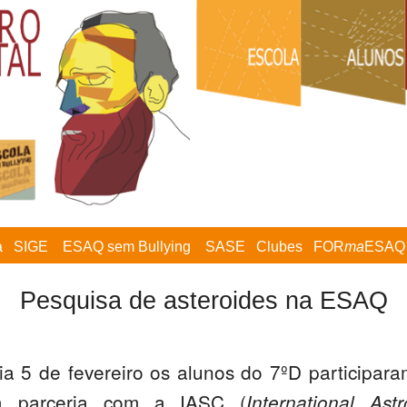
a
SIGE
ESAQ sem Bullying
SASE
Clubes
FOR
ma
ESAQ
Pesquisa de asteroides na ESAQ
a 5 de fevereiro os alunos do 7ºD participar
a parceria com a IASC (
International Ast