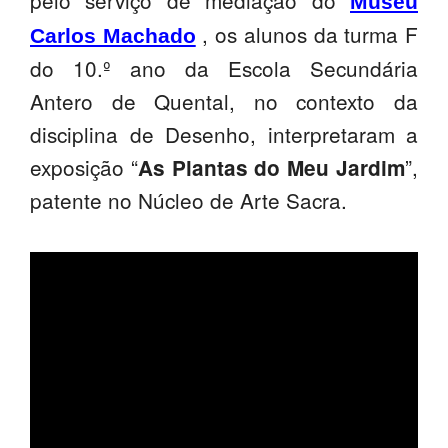
pelo serviço de mediação do
Museu
SASE
, os alunos da turma F
Carlos Machado
do 10.º ano da Escola Secundária
Clubes Escolares
Antero de Quental, no contexto da
Matrículas
disciplina de Desenho, interpretaram a
FOR
ma
ESAQ
exposição “
”,
As Plantas do Meu Jardim
patente no Núcleo de Arte Sacra.
@parlamentodosjovens_esaq
@esaq.erasmus
@oficina.do.largo
@clube_robotica.esaq
ESCOLA
ALUNOS