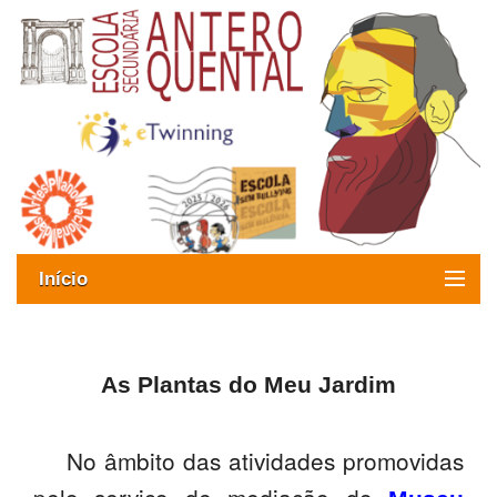
Início
Exames
Oferta formativa
As Plantas do Meu Jardim
SIGE
No âmbito das atividades promovidas
ESAQ sem Bullying