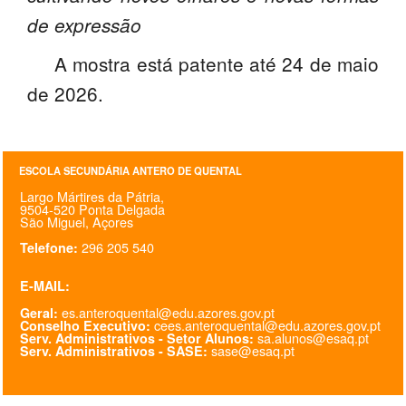
de expressão
A mostra está patente até 24 de maio
de 2026.
ESCOLA SECUNDÁRIA ANTERO DE QUENTAL
Largo Mártires da Pátria,
9504-520 Ponta Delgada
São Miguel, Açores
296 205 540
Telefone:
E-MAIL:
es.anteroquental@edu.azores.gov.pt
Geral:
cees.anteroquental@edu.azores.gov.pt
Conselho Executivo:
sa.alunos@esaq.pt
Serv. Administrativos - Setor Alunos:
sase@esaq.pt
Serv. Administrativos - SASE: