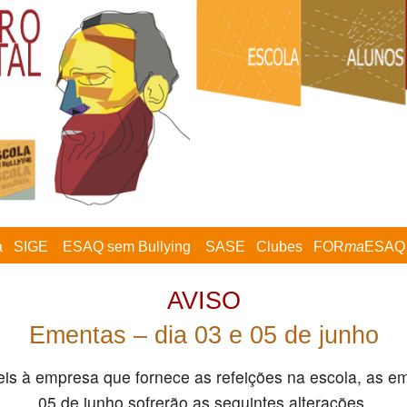
a
SIGE
ESAQ sem Bullying
SASE
Clubes
FOR
ma
ESAQ
AVISO
Ementas – dia 03 e 05 de junho
is à empresa que fornece as refeições na escola, as e
05 de junho sofrerão as seguintes alterações.