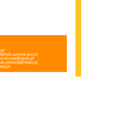
.pt
l@edu.azores.gov.pt
a.alunos@esaq.pt
sa.pessoal@esaq.pt
aq.pt