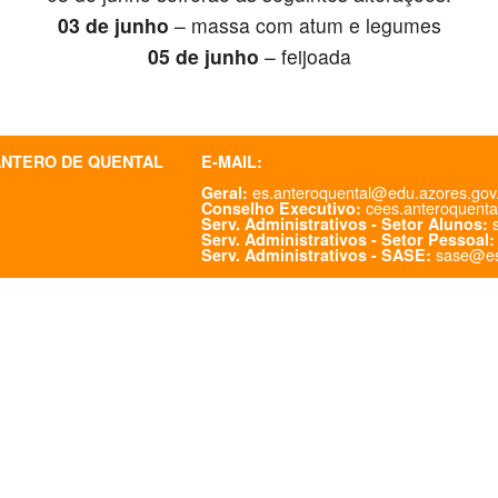
03 de junho
– massa com atum e legumes
05 de junho
– feijoada
ANTERO DE QUENTAL
E-MAIL:
es.anteroquental@edu.azores.gov
Geral:
cees.anteroquenta
Conselho Executivo:
s
Serv. Administrativos - Setor Alunos:
Serv. Administrativos - Setor Pessoal:
sase@es
Serv. Administrativos - SASE: