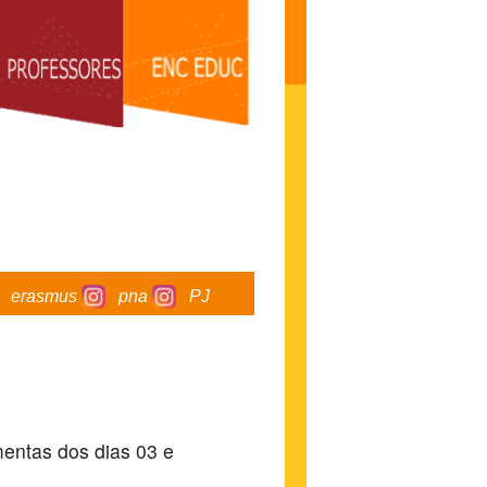
erasmus
pna
PJ
mentas dos dias 03 e