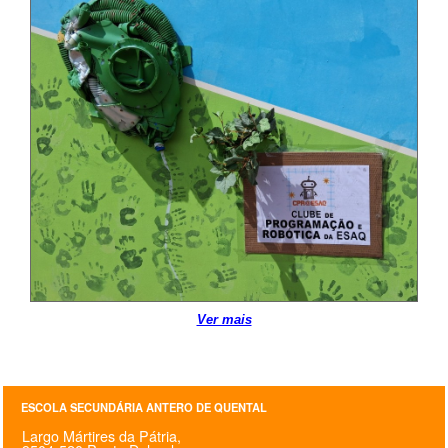
SASE
Clubes Escolares
Matrículas
FOR
ma
ESAQ
@parlamentodosjovens_esaq
@esaq.erasmus
@oficina.do.largo
Ver mais
@clube_robotica.esaq
ESCOLA
ESCOLA SECUNDÁRIA ANTERO DE QUENTAL
ALUNOS
Largo Mártires da Pátria,