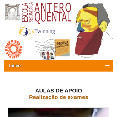
Início
Exames
Oferta formativa
AULAS DE APOIO
Realização de exames
SIGE
ESAQ sem Bullying