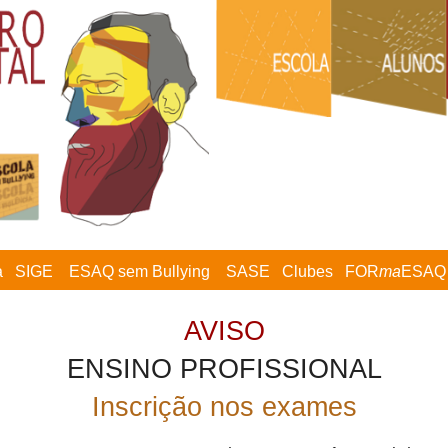
a
SIGE
ESAQ sem Bullying
SASE
Clubes
FOR
ma
ESAQ
AVISO
ENSINO PROFISSIONAL
Inscrição nos exames