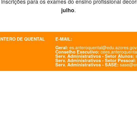
 inscrições para os exames do ensino profissional deco
julho
.
ANTERO DE QUENTAL
E-MAIL:
es.anteroquental@edu.azores.gov
Geral:
cees.anteroquenta
Conselho Executivo:
s
Serv. Administrativos - Setor Alunos:
Serv. Administrativos - Setor Pessoal:
sase@es
Serv. Administrativos - SASE: