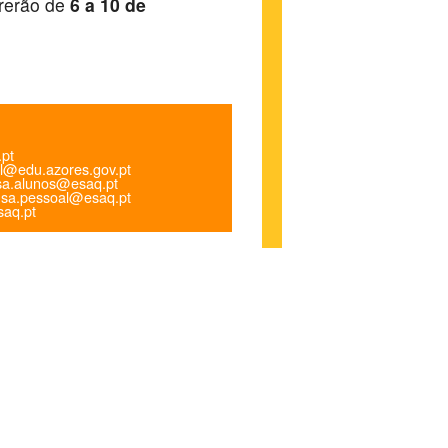
rrerão de
6 a 10 de
.pt
l@edu.azores.gov.pt
a.alunos@esaq.pt
sa.pessoal@esaq.pt
aq.pt