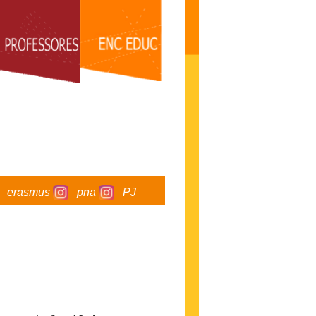
erasmus
pna
PJ