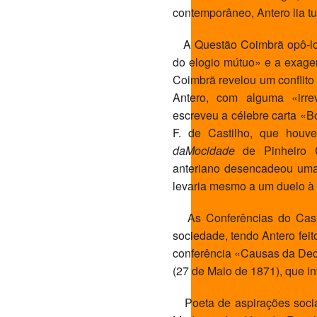
contemporâneo, Antero lia t
A Questão Coimbrã opô-lo a
do elogio mútuo» e a exage
Coimbrã revelou um conflito
Antero, com alguma «irre
escreveu a célebre carta «
F. de Castilho, que houv
da
Mocidade
de Pinheiro Ch
anteriano desencadeou uma 
levaria mesmo a um duelo à 
As Conferências do Casin
sociedade, tendo Antero feit
conferência «Causas da Dec
(27 de Maio de 1871), que in
Poeta de aspirações socia