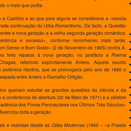
udo o mais que podia.
 Castilho e ao que para alguns se considerava a «escola
rada continuação do Ultra-Romantismo. De facto, a Questão
 entre a nova geração e a velha segunda geração romântica.
verência e excesso», conforme reconheceu mais tarde,
Bom Senso e Bom Gosto» (2 de Novembro de 1865) contra A.
era feito reparos à nova geração, no posfácio a
Poema
agas, referindo explicitamente Antero. Aquele escrito
polémica literária, que se prolongaria pelo ano de 1866 e
espada entre Antero e Ramalho Ortigão.
o queriam estudar as grandes questões da ciência e da
o a conferência de abertura (22 de Maio de 1871) e a célebre
adência dos Povos Peninsulares nos Últimos Três Séculos»
fluenciou toda a geração.
is e realistas desde as
Odes Modernas
(1865 – «a Poesia