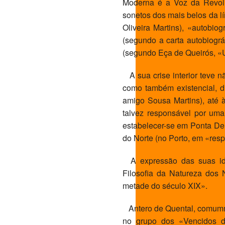
Moderna é a Voz da Revolu
sonetos dos mais belos da l
Oliveira Martins), «autobi
(segundo a carta autobiográ
(segundo Eça de Queirós, 
A sua crise interior teve não
como também existencial, 
amigo Sousa Martins), até à
talvez responsável por uma
estabelecer-se em Ponta Del
do Norte (no Porto, em «resp
A expressão das suas idei
Filosofia da Natureza dos 
metade do século XIX».
Antero de Quental, comumm
no grupo dos «Vencidos da