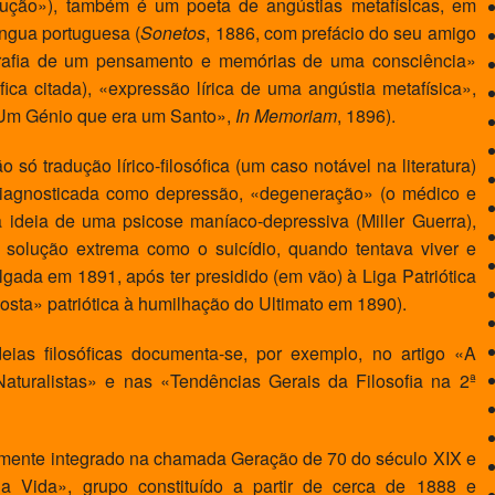
ção»), também é um poeta de angústias metafísicas, em
íngua portuguesa (
Sonetos
, 1886, com prefácio do seu amigo
ografia de um pensamento e memórias de uma consciência»
fica citada), «expressão lírica de uma angústia metafísica»,
«Um Génio que era um Santo»,
In Memoriam
, 1896).
 só tradução lírico-filosófica (um caso notável na literatura)
diagnosticada como depressão, «degeneração» (o médico e
 ideia de uma psicose maníaco-depressiva (Miller Guerra),
 solução extrema como o suicídio, quando tentava viver e
gada em 1891, após ter presidido (em vão) à Liga Patriótica
osta» patriótica à humilhação do Ultimato em 1890).
as filosóficas documenta-se, por exemplo, no artigo «A
Naturalistas» e nas «Tendências Gerais da Filosofia na 2ª
ente integrado na chamada Geração de 70 do século XIX e
 Vida», grupo constituído a partir de cerca de 1888 e