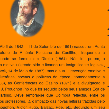
Abril de 1842 – 11 de Setembro de 1891) nasceu em Ponta
aluno de António Feliciano de Castilho), frequentou a
onde se formou em Direito (1864). Não foi, porém, o
o motivou («tendo sido e ficando um insignificante legista»,
torck, 14 de Maio de 1887), mas a sua intervenção emotiva e
terárias, sociais e políticas da época, nomeadamente a
6), as Conferências do Casino (1871) e a divulgação e
. J. Proudhon (no que foi seguido pelos seus amigos Eça de
artins). Deve lembrar-se que Coimbra reflectia, entre os
os professores…), o impacto das novas leituras trazidas pelo
Phoudhon, Victor Hugo, Balzac, Pöe, etc. Segundo um seu