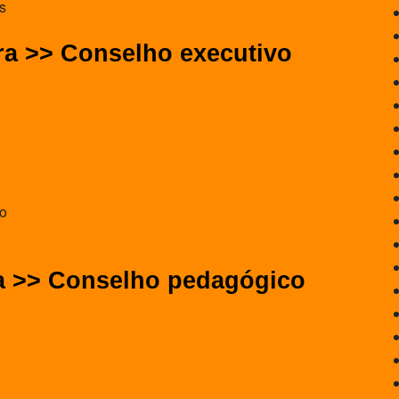
s
ra >> Conselho executivo
to
a >> Conselho pedagógico