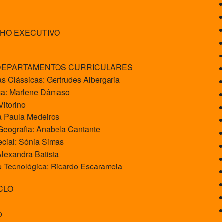
HO EXECUTIVO
EPARTAMENTOS CURRICULARES
 Clássicas: Gertrudes Albergaria
ca: Marlene Dâmaso
itorino
a Paula Medeiros
Geografia: Anabela Cantante
ecial: Sónia Simas
Alexandra Batista
 Tecnológica: Ricardo Escarameia
CLO
o