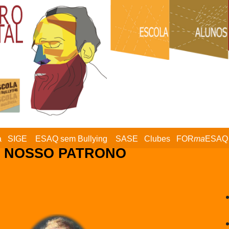
a
SIGE
ESAQ sem Bullying
SASE
Clubes
FOR
ma
ESAQ
 NOSSO PATRONO