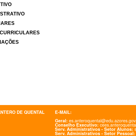
TIVO
ISTRATIVO
NARES
 CURRICULARES
NAÇÕES
ANTERO DE QUENTAL
E-MAIL:
es.anteroquental@edu.azores.gov
Geral:
cees.anteroquenta
Conselho Executivo:
s
Serv. Administrativos - Setor Alunos:
Serv. Administrativos - Setor Pessoal: