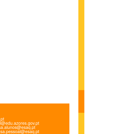
.pt
l@edu.azores.gov.pt
a.alunos@esaq.pt
sa.pessoal@esaq.pt