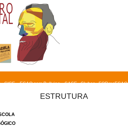
a
SIGE
ESAQ sem Bullying
SASE
Clubes
FOR
ma
ESAQ
ESTRUTURA
ESCOLA
GÓGICO