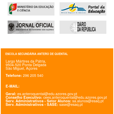
SASE
Clubes Escolares
Matrículas
FOR
ma
ESAQ
@parlamentodosjovens_esaq
ESCOLA SECUNDÁRIA ANTERO DE QUENTAL
Largo Mártires da Pátria,
@esaq.erasmus
9504-520 Ponta Delgada
São Miguel, Açores
@oficina.do.largo
296 205 540
Telefone:
E-MAIL:
@clube_robotica.esaq
es.anteroquental@edu.azores.gov.pt
Geral:
cees.anteroquental@edu.azores.gov.pt
Conselho Executivo:
ESCOLA
sa.alunos@esaq.pt
Serv. Administrativos - Setor Alunos:
sase@esaq.pt
Serv. Administrativos - SASE:
ALUNOS