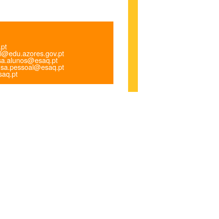
.pt
l@edu.azores.gov.pt
a.alunos@esaq.pt
sa.pessoal@esaq.pt
aq.pt