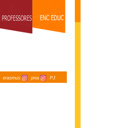
erasmus
pna
PJ