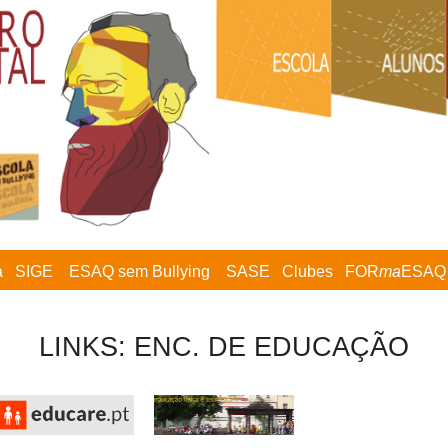
a
SIGE
ESAQ sem Bullying
SASE
Clubes
FOR
ma
ESAQ
LINKS: ENC. DE EDUCAÇÃO