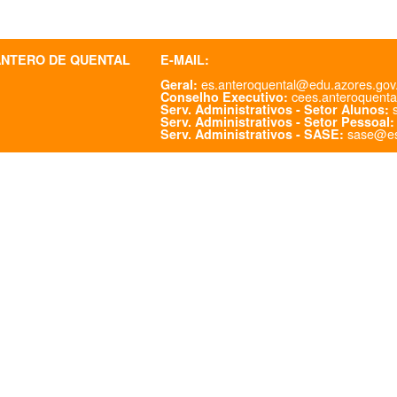
ANTERO DE QUENTAL
E-MAIL:
es.anteroquental@edu.azores.gov
Geral:
cees.anteroquenta
Conselho Executivo:
s
Serv. Administrativos - Setor Alunos:
Serv. Administrativos - Setor Pessoal:
sase@es
Serv. Administrativos - SASE: