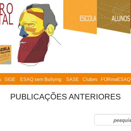
a
SIGE
ESAQ sem Bullying
SASE
Clubes
FOR
ma
ESAQ
PUBLICAÇÕES ANTERIORES