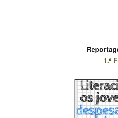
Reportag
1.ª 