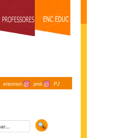
erasmus
pna
PJ