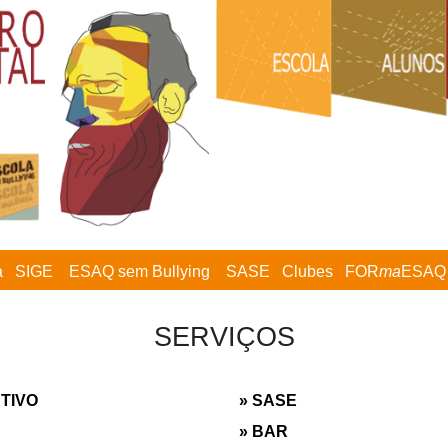
a
SIGE
ESAQ sem Bullying
SASE
Clubes
FOR
ma
ESAQ
SERVIÇOS
TIVO
» SASE
» BAR