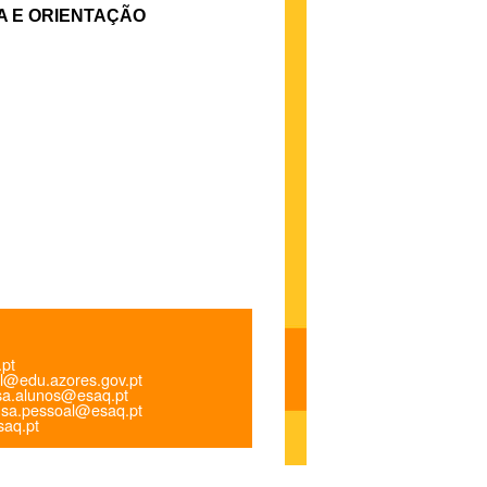
IA E ORIENTAÇÃO
.pt
l@edu.azores.gov.pt
a.alunos@esaq.pt
sa.pessoal@esaq.pt
aq.pt