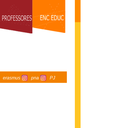
erasmus
pna
PJ