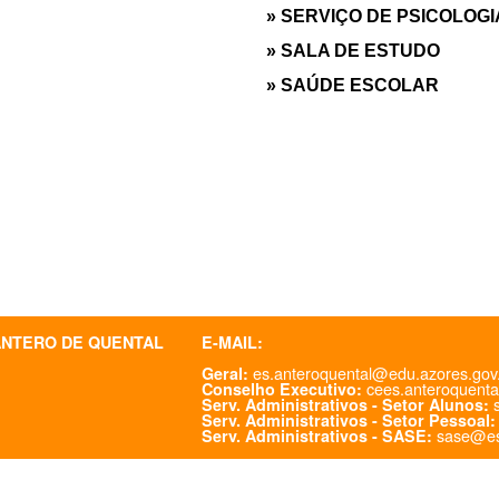
» SERVIÇO DE PSICOLOG
» SALA DE ESTUDO
» SAÚDE ESCOLAR
ANTERO DE QUENTAL
E-MAIL:
es.anteroquental@edu.azores.gov
Geral:
cees.anteroquenta
Conselho Executivo:
s
Serv. Administrativos - Setor Alunos:
Serv. Administrativos - Setor Pessoal:
sase@es
Serv. Administrativos - SASE: