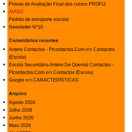
Provas de Avaliação Final dos cursos PROFIJ
SASE
AVISO
Pedido de transporte escolar
Clubes Escolares
Newsletter Nº10
Matrículas
Comentários recentes
FOR
ma
ESAQ
em
Antero Contactos - Ptcontactos.Com
Contactos
(Escola)
@parlamentodosjovens_esaq
Escola Secundária Antero De Quental Contactos -
em
Ptcontactos.Com
Contactos (Escola)
@esaq.erasmus
em
Google
CARACTERÍSTICAS
@oficina.do.largo
Arquivo
@clube_robotica.esaq
Agosto 2026
Julho 2026
ESCOLA
Junho 2026
Maio 2026
ALUNOS