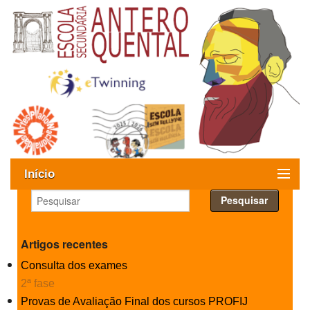
Início
Exames
Oferta formativa
Artigos recentes
Consulta dos exames
SIGE
2ª fase
ESAQ sem Bullying
Provas de Avaliação Final dos cursos PROFIJ