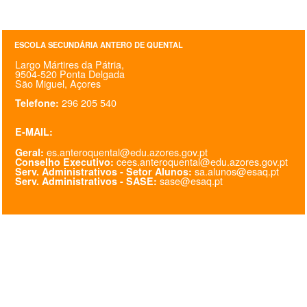
SASE
ESCOLA SECUNDÁRIA ANTERO DE QUENTAL
Clubes Escolares
Largo Mártires da Pátria,
9504-520 Ponta Delgada
Matrículas
São Miguel, Açores
296 205 540
Telefone:
FOR
ma
ESAQ
E-MAIL:
@parlamentodosjovens_esaq
es.anteroquental@edu.azores.gov.pt
Geral:
cees.anteroquental@edu.azores.gov.pt
Conselho Executivo:
@esaq.erasmus
sa.alunos@esaq.pt
Serv. Administrativos - Setor Alunos:
sase@esaq.pt
Serv. Administrativos - SASE:
@oficina.do.largo
@clube_robotica.esaq
ESCOLA
ALUNOS