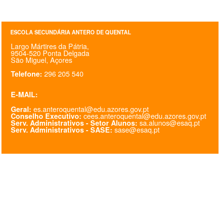
SASE
ESCOLA SECUNDÁRIA ANTERO DE QUENTAL
Clubes Escolares
Largo Mártires da Pátria,
9504-520 Ponta Delgada
Matrículas
São Miguel, Açores
296 205 540
Telefone:
FOR
ma
ESAQ
E-MAIL:
@parlamentodosjovens_esaq
es.anteroquental@edu.azores.gov.pt
Geral:
cees.anteroquental@edu.azores.gov.pt
Conselho Executivo:
@esaq.erasmus
sa.alunos@esaq.pt
Serv. Administrativos - Setor Alunos:
sase@esaq.pt
Serv. Administrativos - SASE:
@oficina.do.largo
@clube_robotica.esaq
ESCOLA
ALUNOS