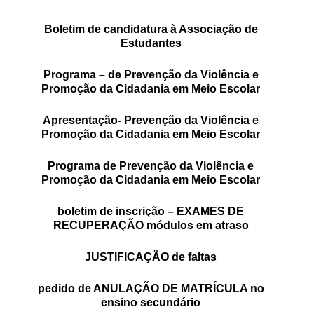
SASE
Boletim de
candidatura à Associação de
Estudantes
Clubes Escolares
Programa –
de Prevenção da Violência e
Matrículas
Promoção da Cidadania em Meio Escolar
FOR
ma
ESAQ
Apresentação- Prevenção da Violência e
Promoção da Cidadania em Meio Escolar
@parlamentodosjovens_esaq
Programa de Prevenção da Violência e
@esaq.erasmus
Promoção da Cidadania em Meio Escolar
@oficina.do.largo
boletim de inscrição – EXAMES DE
RECUPERAÇÃO módulos em atraso
@clube_robotica.esaq
JUSTIFICAÇÃO de faltas
ESCOLA
pedido de ANULAÇÃO DE MATRÍCULA no
ALUNOS
ensino secundário