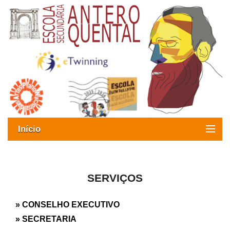
Início
Exames
Oferta formativa
SERVIÇOS
SIGE
» CONSELHO EXECUTIVO
» SECRETARIA
ESAQ sem Bullying