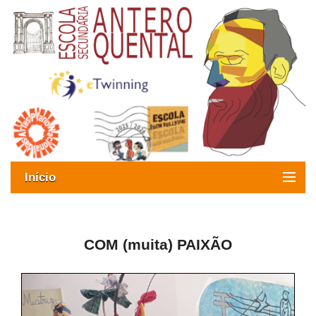
Início
Exames
Oferta formativa
COM (muita) PAIXÃO
SIGE
ESAQ sem Bullying