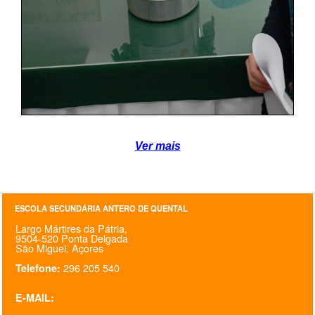
PROFESSORES
ENC. DE EDUCAÇÃO
Ver mais
ESCOLA SECUNDÁRIA ANTERO DE QUENTAL
Largo Mártires da Pátria,
9504-520 Ponta Delgada
São Miguel, Açores
296 205 540
Telefone:
E-MAIL: