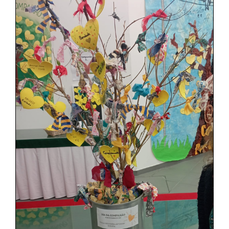
SASE
Clubes Escolares
Matrículas
FOR
ma
ESAQ
@parlamentodosjovens_esaq
@esaq.erasmus
@oficina.do.largo
@clube_robotica.esaq
ESCOLA
ALUNOS