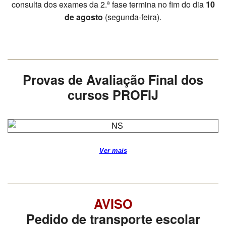
consulta dos exames da 2.ª fase termina no fim do dia
10
SASE
de agosto
(segunda-feira).
Clubes Escolares
Matrículas
Provas de Avaliação Final dos
FOR
ma
ESAQ
cursos PROFIJ
@parlamentodosjovens_esaq
@esaq.erasmus
@oficina.do.largo
Ver mais
@clube_robotica.esaq
ESCOLA
AVISO
ALUNOS
Pedido de transporte escolar