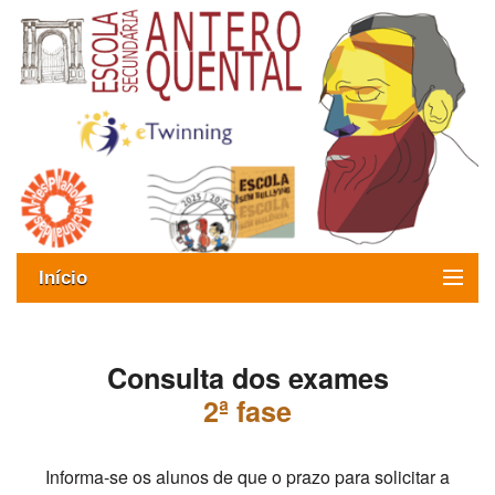
Início
Exames
Consulta dos exames
Oferta formativa
2ª fase
SIGE
ESAQ sem Bullying
Informa-se os alunos de que o prazo para solicitar a