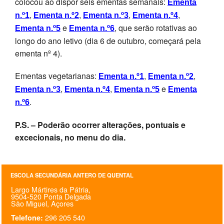
colocou ao dispor seis ementas semanais:
Ementa
SASE
,
,
,
,
n.º1
Ementa n.º2
Ementa n.º3
Ementa n.º4
e
, que serão rotativas ao
Ementa n.º5
Ementa n.º6
Clubes Escolares
longo do ano letivo (dia 6 de outubro, começará pela
ementa nº 4).
Matrículas
Ementas vegetarianas:
,
,
Ementa n.º1
Ementa n.º2
FOR
ma
ESAQ
,
,
e
Ementa n.º3
Ementa n.º4
Ementa n.º5
Ementa
@parlamentodosjovens_esaq
.
n.º6
@esaq.erasmus
P.S. – Poderão ocorrer alterações, pontuais e
excecionais, no menu do dia.
@oficina.do.largo
@clube_robotica.esaq
ESCOLA SECUNDÁRIA ANTERO DE QUENTAL
Largo Mártires da Pátria,
ESCOLA
9504-520 Ponta Delgada
São Miguel, Açores
ALUNOS
296 205 540
Telefone: