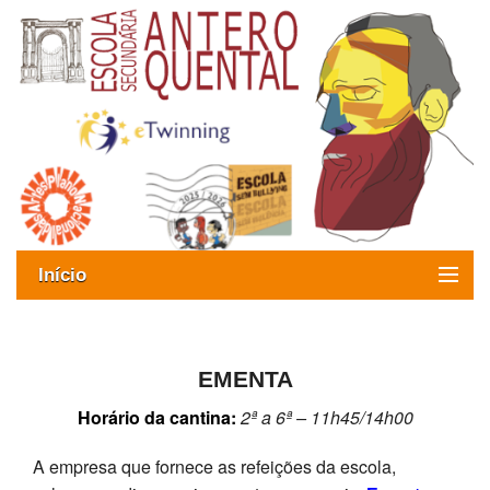
Início
Exames
Oferta formativa
EMENTA
Horário da cantina:
2ª a 6ª – 11h45/14h00
SIGE
A empresa que fornece as refeições da escola,
ESAQ sem Bullying