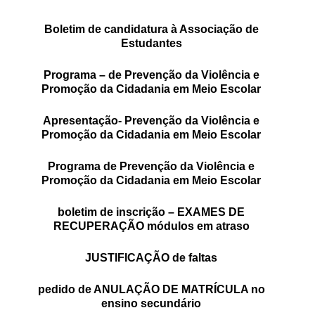
SASE
Boletim de
candidatura à Associação de
Estudantes
Clubes Escolares
Programa –
de Prevenção da Violência e
Matrículas
Promoção da Cidadania em Meio Escolar
FOR
ma
ESAQ
Apresentação- Prevenção da Violência e
Promoção da Cidadania em Meio Escolar
@parlamentodosjovens_esaq
Programa de Prevenção da Violência e
@esaq.erasmus
Promoção da Cidadania em Meio Escolar
@oficina.do.largo
boletim de inscrição – EXAMES DE
RECUPERAÇÃO módulos em atraso
@clube_robotica.esaq
JUSTIFICAÇÃO de faltas
ESCOLA
pedido de ANULAÇÃO DE MATRÍCULA no
ALUNOS
ensino secundário