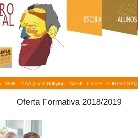
a
SIGE
ESAQ sem Bullying
SASE
Clubes
FOR
ma
ESAQ
Oferta Formativa 2018/2019