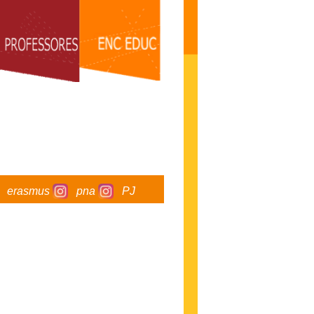
erasmus
pna
PJ