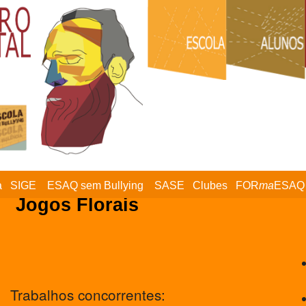
a
SIGE
ESAQ sem Bullying
SASE
Clubes
FOR
ma
ESAQ
Jogos Florais
Trabalhos concorrentes: