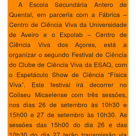
A Escola Secundária Antero de
PROFESSORES
Quental, em parceria com a Fábrica –
ENC. DE EDUCAÇÃO
Centro de Ciência Viva da Universidade
de Aveiro e o Expolab – Centro de
Ciência Viva dos Açores, está a
organizar o segundo Festival de Ciência
do Clube de Ciência Viva da ESAQ, com
o Espetáculo Show de Ciência “Física
Viva”. Este festival irá decorrer no
Coliseu Micaelense com três sessões,
nos dias 26 de setembro às 10h30 e
15h00 e 27 de setembro às 10h30. As
sessões das 15h00 do dia 26 e das
10h30 do dia 27 terão transmissão via