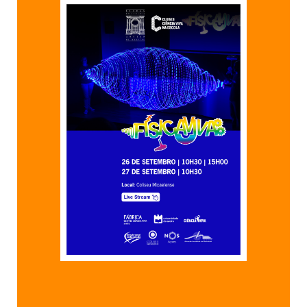
SASE
Clubes Escolares
Matrículas
FOR
ma
ESAQ
@parlamentodosjovens_esaq
@esaq.erasmus
@oficina.do.largo
@clube_robotica.esaq
ESCOLA
ALUNOS