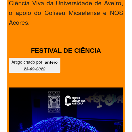
Ciência Viva da Universidade de Aveiro,
o apoio do Coliseu Micaelense e NOS
Açores.
FESTIVAL DE CIÊNCIA
Artigo criado por:
antero
23-09-2022