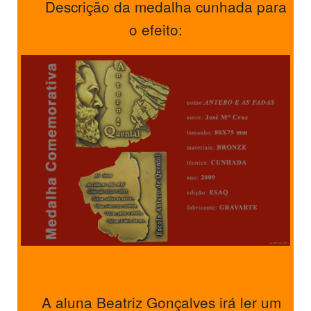
Descrição da medalha cunhada para
o efeito:
A aluna Beatriz Gonçalves irá ler um