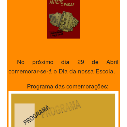
SASE
Clubes Escolares
Matrículas
FOR
ma
ESAQ
@parlamentodosjovens_esaq
No próximo dia 29 de Abril
comemorar-se-á o Dia da nossa Escola.
@esaq.erasmus
@oficina.do.largo
Programa das comemorações:
@clube_robotica.esaq
ESCOLA
ALUNOS