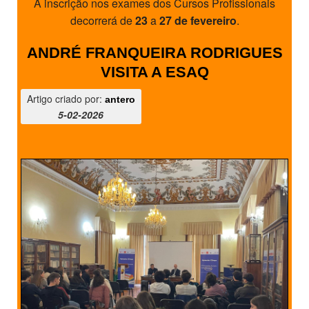
A inscrição nos exames dos Cursos Profissionais
decorrerá de
23
a
27 de fevereiro
.
ANDRÉ FRANQUEIRA RODRIGUES
VISITA A ESAQ
Artigo criado por:
antero
5-02-2026