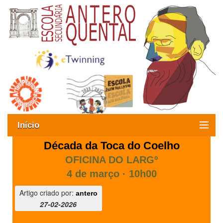
Início
Década da Toca do Coelho
Exames
OFICINA DO LARGº
Oferta formativa
4 de março · 10h00
SIGE
Artigo criado por:
antero
27-02-2026
ESAQ sem Bullying