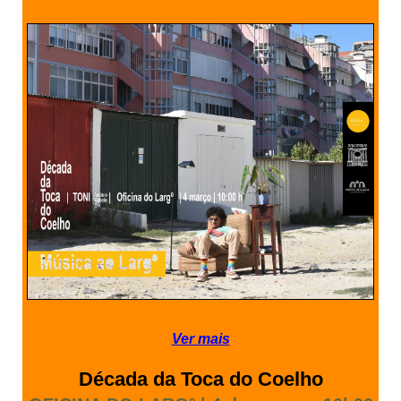
SASE
Clubes Escolares
Matrículas
FOR
ma
ESAQ
@parlamentodosjovens_esaq
@esaq.erasmus
@oficina.do.largo
@clube_robotica.esaq
Ver mais
ESCOLA
Década da Toca do Coelho
ALUNOS