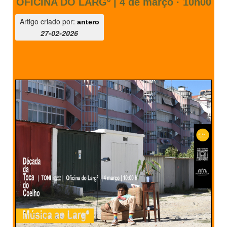
OFICINA DO LARGº | 4 de março · 10h00
PROFESSORES
Artigo criado por:
antero
27-02-2026
ENC. DE EDUCAÇÃO