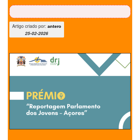
Parabéns, Matilde!
Artigo criado por:
antero
25-02-2026