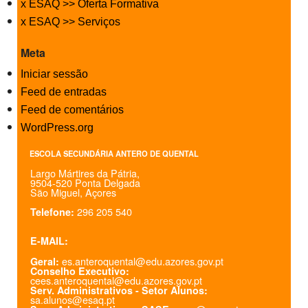
x ESAQ >> Oferta Formativa
x ESAQ >> Serviços
Meta
Iniciar sessão
Feed de entradas
Feed de comentários
WordPress.org
ESCOLA SECUNDÁRIA ANTERO DE QUENTAL
Largo Mártires da Pátria,
9504-520 Ponta Delgada
São Miguel, Açores
296 205 540
Telefone:
E-MAIL:
es.anteroquental@edu.azores.gov.pt
Geral:
Conselho Executivo:
cees.anteroquental@edu.azores.gov.pt
Serv. Administrativos - Setor Alunos:
sa.alunos@esaq.pt