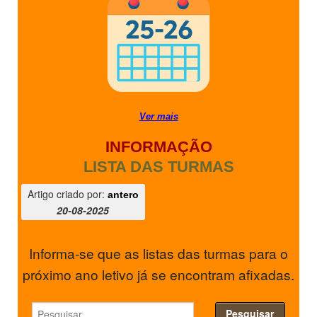
SASE
Clubes Escolares
Matrículas
FOR
ma
ESAQ
Ver mais
@parlamentodosjovens_esaq
INFORMAÇÃO
LISTA DAS TURMAS
@esaq.erasmus
Artigo criado por:
antero
@oficina.do.largo
20-08-2025
@clube_robotica.esaq
Informa-se que as listas das turmas para o
próximo ano letivo já se encontram afixadas.
ESCOLA
ALUNOS