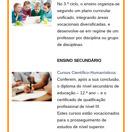
No 3.º ciclo, o ensino organiza-se
SASE
segundo um plano curricular
unificado, integrando áreas
Clubes Escolares
vocacionais diversificadas, e
desenvolve-se em regime de um
Matrículas
professor por disciplina ou grupo
de disciplinas.
FOR
ma
ESAQ
@parlamentodosjovens_esaq
ENSINO SECUNDÁRIO
Cursos Científico-Humanísticos
@esaq.erasmus
Conferem, após a sua conclusão,
o diploma do nível secundário de
@oficina.do.largo
educação – 12.º ano – e o
certificado de qualificação
@clube_robotica.esaq
profissional de nível III.
ESCOLA
Estes cursos estão vocacionados
para o prosseguimento de
ALUNOS
estudos de nível superior.