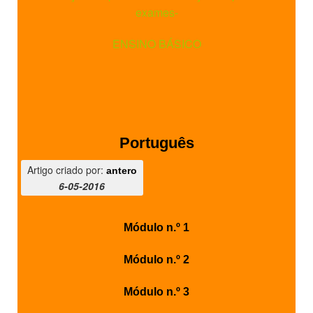
exames-
SASE
ENSINO BÁSICO
Clubes Escolares
Matrículas
FOR
ma
ESAQ
@parlamentodosjovens_esaq
Português
Artigo criado por:
antero
@esaq.erasmus
6-05-2016
@oficina.do.largo
Módulo n.º 1
@clube_robotica.esaq
Módulo n.º 2
ESCOLA
Módulo n.º 3
ALUNOS