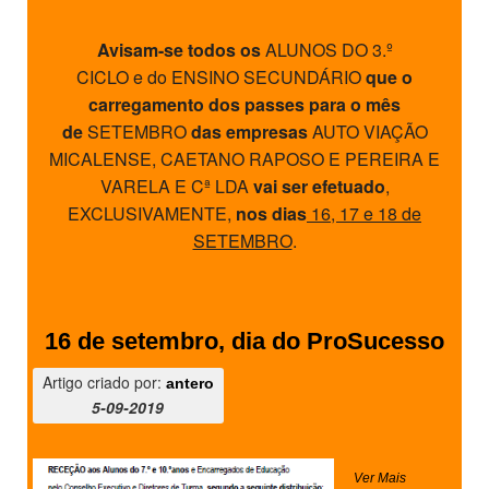
Avisam-se todos os
ALUNOS DO 3.º
CICLO e do ENSINO SECUNDÁRIO
que o
carregamento dos passes para o mês
de
SETEMBRO
das empresas
AUTO VIAÇÃO
MICALENSE, CAETANO RAPOSO E PEREIRA E
VARELA E Cª LDA
vai ser efetuado
,
EXCLUSIVAMENTE,
nos dias
16, 17 e 18 de
SETEMBRO
.
16 de setembro, dia do ProSucesso
Artigo criado por:
antero
5-09-2019
Ver Mais