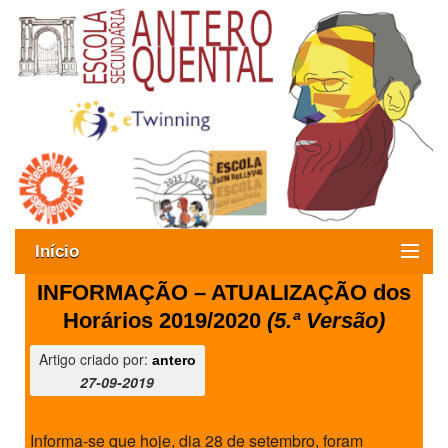
Início
INFORMAÇÃO – ATUALIZAÇÃO dos
Exames
Horários 2019/2020
(5.ª Versão)
Oferta formativa
Artigo criado por:
antero
27-09-2019
SIGE
ESAQ sem Bullying
Informa-se que hoje, dia 28 de setembro, foram