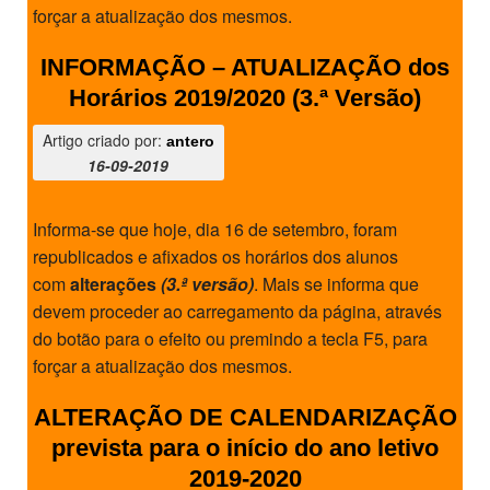
forçar a atualização dos mesmos.
PROFESSORES
INFORMAÇÃO – ATUALIZAÇÃO dos
ENC. DE EDUCAÇÃO
Horários 2019/2020 (3.ª Versão)
Artigo criado por:
antero
16-09-2019
Informa-se que hoje, dia 16 de setembro, foram
republicados e afixados os horários dos alunos
com
alterações
(3.ª versão)
. Mais se informa que
devem proceder ao carregamento da página, através
do botão para o efeito ou premindo a tecla F5, para
forçar a atualização dos mesmos.
ALTERAÇÃO DE CALENDARIZAÇÃO
prevista para o início do ano letivo
2019-2020