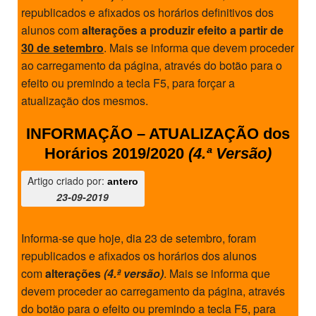
republicados e afixados os horários definitivos dos
SASE
alunos com
alterações a produzir efeito a partir de
30 de setembro
. Mais se informa que devem proceder
Clubes Escolares
ao carregamento da página, através do botão para o
Matrículas
efeito ou premindo a tecla F5, para forçar a
atualização dos mesmos.
FOR
ma
ESAQ
INFORMAÇÃO – ATUALIZAÇÃO dos
@parlamentodosjovens_esaq
Horários 2019/2020
(4.ª Versão)
@esaq.erasmus
Artigo criado por:
antero
23-09-2019
@oficina.do.largo
Informa-se que hoje, dia 23 de setembro, foram
@clube_robotica.esaq
republicados e afixados os horários dos alunos
ESCOLA
com
alterações
(4.ª versão)
. Mais se informa que
devem proceder ao carregamento da página, através
ALUNOS
do botão para o efeito ou premindo a tecla F5, para