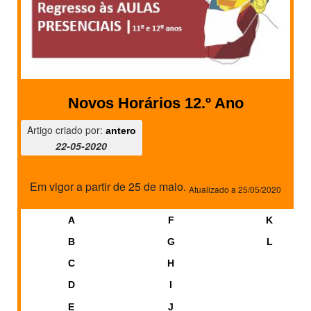
PROFESSORES
ENC. DE EDUCAÇÃO
Novos Horários 12.º Ano
Artigo criado por:
antero
22-05-2020
Em vigor a partir de 25 de maio.
Atualizado a 25/05/2020
A
F
K
B
G
L
C
H
D
I
E
J