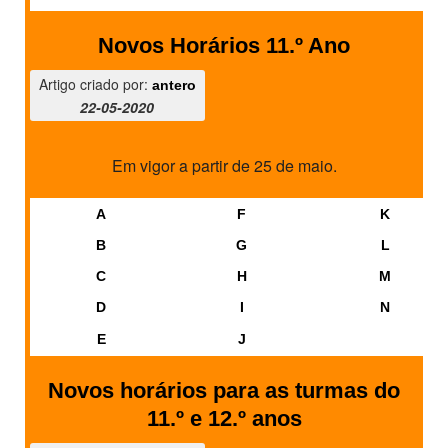
Novos Horários 11.º Ano
Artigo criado por:
antero
22-05-2020
Em vigor a partir de 25 de maio.
A
F
K
B
G
L
C
H
M
D
I
N
E
J
Novos horários para as turmas do
11.º e 12.º anos