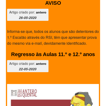
AVISO
SASE
Artigo criado por:
antero
Clubes Escolares
26-05-2020
Matrículas
Informa-se que, todos os alunos que são detentores do
1.º Escalão através do RSI, têm que apresentar prova
FOR
ma
ESAQ
do mesmo via e-mail, devidamente identificado.
@parlamentodosjovens_esaq
Regresso às Aulas 11.º e 12.º anos
@esaq.erasmus
Artigo criado por:
antero
22-05-2020
@oficina.do.largo
@clube_robotica.esaq
ESCOLA
ALUNOS