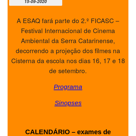
15-09-2020
PROFESSORES
A ESAQ fará parte do 2.º FICASC –
ENC. DE EDUCAÇÃO
Festival Internacional de Cinema
Ambiental da Serra Catarinense,
decorrendo a projeção dos filmes na
Cisterna da escola nos dias 16, 17 e 18
de setembro.
Programa
Sinopses
CALENDÁRIO – exames de