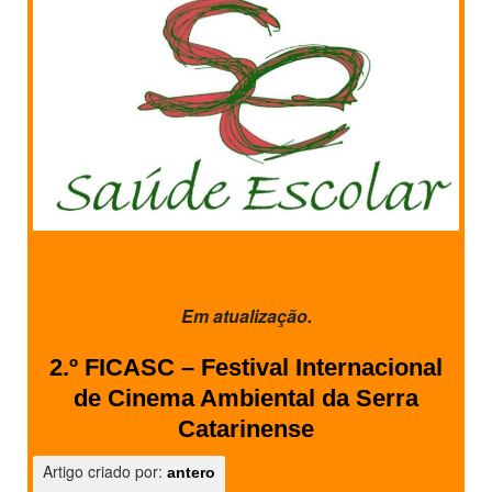
SASE
Clubes Escolares
Matrículas
FOR
ma
ESAQ
@parlamentodosjovens_esaq
@esaq.erasmus
Em atualização.
@oficina.do.largo
2.º FICASC – Festival Internacional
@clube_robotica.esaq
de Cinema Ambiental da Serra
ESCOLA
Catarinense
Artigo criado por:
ALUNOS
antero