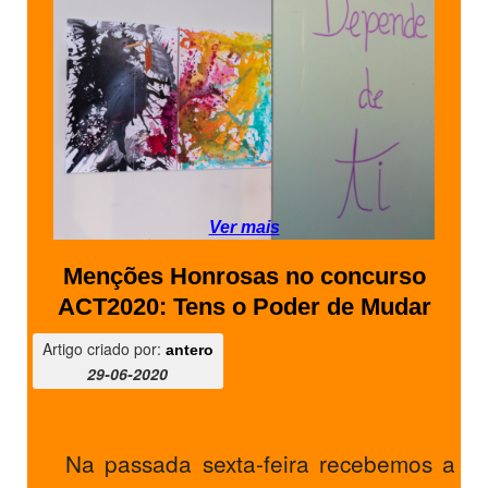
SASE
Clubes Escolares
Matrículas
FOR
ma
ESAQ
@parlamentodosjovens_esaq
Ver mais
@esaq.erasmus
Menções Honrosas no concurso
ACT2020: Tens o Poder de Mudar
@oficina.do.largo
Artigo criado por:
antero
@clube_robotica.esaq
29-06-2020
ESCOLA
Na passada sexta-feira recebemos a
ALUNOS