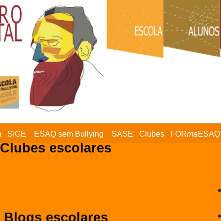
a
SIGE
ESAQ sem Bullying
SASE
Clubes
FOR
ma
ESAQ
Clubes escolares
Blogs escolares