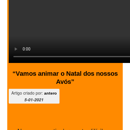
“Vamos animar o Natal dos nossos
Avós”
Artigo criado por:
antero
5-01-2021