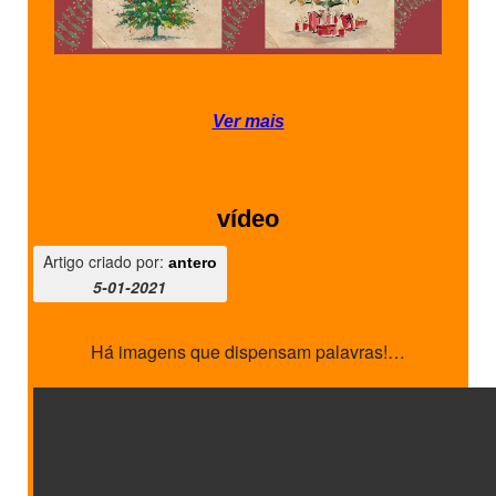
Ver mais
vídeo
Artigo criado por:
antero
5-01-2021
Há imagens que dispensam palavras!…