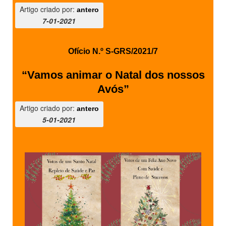
Artigo criado por:
antero
PROFESSORES
7-01-2021
ENC. DE EDUCAÇÃO
Ofício N.º S-GRS/2021/7
“Vamos animar o Natal dos nossos
Avós”
Artigo criado por:
antero
5-01-2021