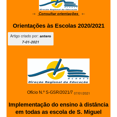
SASE
→
←
Consultar orientações
Clubes Escolares
Orientações às Escolas 2020/2021
Matrículas
Artigo criado por:
antero
FOR
ma
ESAQ
7-01-2021
@parlamentodosjovens_esaq
@esaq.erasmus
@oficina.do.largo
@clube_robotica.esaq
Ofício N.º S-GSR/2021/7
07/01/2021
ESCOLA
Implementação do ensino à distância
em todas as escola de S. Miguel
ALUNOS